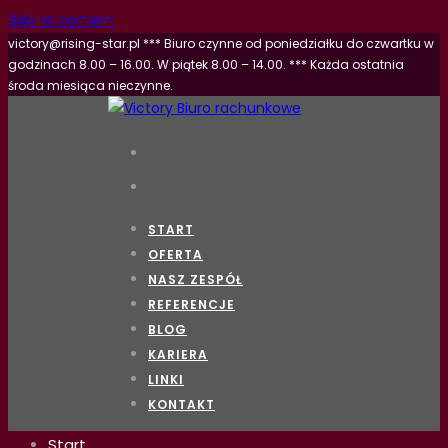
Skip to content
victory@rising-star.pl *** Biuro czynne od poniedziałku do czwartku w
godzinach 8.00 – 16.00. W piątek 8.00 – 14.00. *** Każda ostatnia
środa miesiąca nieczynne.
START
OFERTA
NASZ ZESPÓŁ
REFERENCJE
BLOG
KARIERA
LINKI
KONTAKT
Start